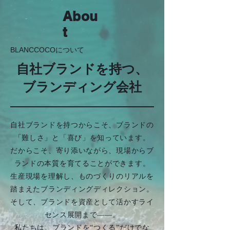
Abou
t
BLANCCOCOについて
自社ブランドを持つ、
ブランディング会社
自社ブランドを持つからこそ、ブランドの
「難しさ」と「喜び」を知っています。
だからこそ、寄り添いながら、現場からブ
ランドの本質を育てることができます。
生産現場を理解し、ものづくりのリアルを
踏まえたブランディングディレクション。
そして、ブランドを資産として活かすライ
センス展開まで——。
私たちは、ブランドを“つくる”だけでな