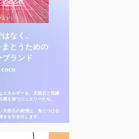
ではなく、
をまとうための
ーブランド
 coco
なエネルギーを、天然石と洗練
在感を放つジュエリーたち。
い天然石の表情は、身につける
輝きを引き出します。