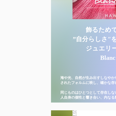
飾るため
”自分らしさ″
ジュエリ
Blanc
海や光、自然が生み出すしなやか
されたフォルムに映し、確かな存
同じものはひとつとして存在しな
人自身の個性と響き合い、内なる