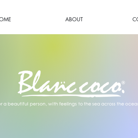
OME
ABOUT
C