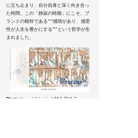
に立ち止まり、自分自身と深く向き合っ
た時間。この「静寂の時期」にこそ、ブ
ランドの根幹である**“感情があり、感受
性が人生を豊かにする”**という哲学が生
まれました。
Strategy ― ビジョンと軸を定める
Yuは「飾りすぎないラグジュアリー」
「自然体の美しさ」というテーマを軸
に、
ジュエリーブランド「Blanc coco（R）」
を構想。“女性が自分らしいオーラを纏う