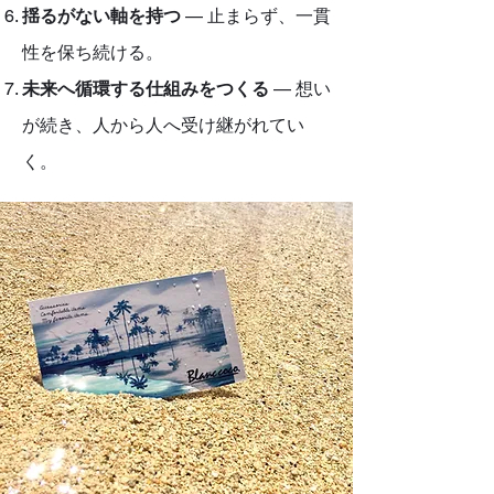
揺るがない軸を持つ
— 止まらず、一貫
性を保ち続ける。
未来へ循環する仕組みをつくる
— 想い
が続き、人から人へ受け継がれてい
く。