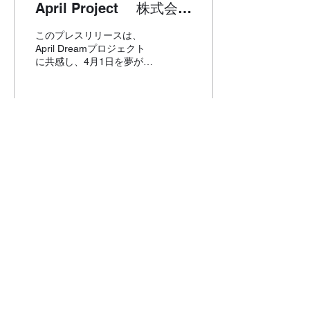
April Project 株式会社
BLANC COCO（ブラン
このプレスリリースは、
ココ）の夢
April Dreamプロジェクト
に共感し、4月1日を夢があ
ふれる日にしようとする事
業者が、やがて叶えるため
に発信した夢です。 当社
は、4月1日を夢を発信する
日にしようとするApril
36
0
4
Dreamに賛同していま
す。...