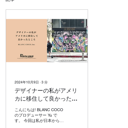
2024年10月9日
∙
3
分
デザイナーの私がアメリ
カに移住して良かったと
ころ BLANC
こんにちは! BLANC COCO
COCO.Inc
のプロデューサー Yu で
す。 今回は私が日本からア
メリカに移住して、良かっ