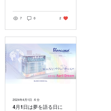
たポイントをデザイナーの
視点からまとめてみまし
た！ 目次 その１ グラフ
ィックが街中に溢れている
7
0
2
その２ 日本での固定概念
が消える...
2024年4月1日
∙
6
分
4月1日は夢を語る日に